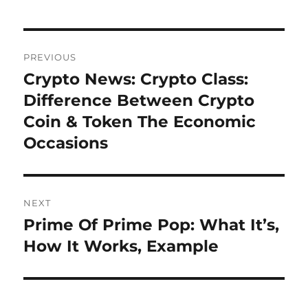
Post
PREVIOUS
navigation
Crypto News: Crypto Class:
Previous
post:
Difference Between Crypto
Coin & Token The Economic
Occasions
NEXT
Prime Of Prime Pop: What It’s,
Next
post:
How It Works, Example