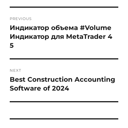
Post
PREVIOUS
navigation
Индикатор объема #Volume
Previous
post:
Индикатор для MetaTrader 4
5
NEXT
Best Construction Accounting
Next
post:
Software of 2024